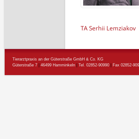
TA Serhii Lemziakov
Tierarztpraxis an der Güterstraße GmbH & Co. KG
Güterstraße 7
|
46499 Hamminkeln
|
Tel. 02852-90990
|
Fax 02852-90