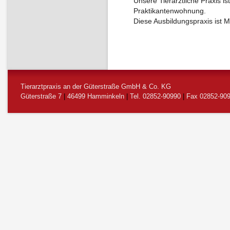
Unsere Tierärztliche Praxis is
Praktikantenwohnung.
Diese Ausbildungspraxis ist M
Tierarztpraxis an der Güterstraße GmbH & Co. KG
Güterstraße 7
|
46499 Hamminkeln
|
Tel. 02852-90990
|
Fax 02852-90