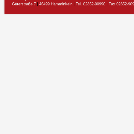
Güterstraße 7
|
46499 Hamminkeln
|
Tel. 02852-90990
|
Fax 02852-90